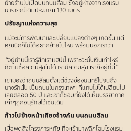
ย้ายร้านไปเปิดบนถนนสีลม ซึ่งอยู่ห่างจากโรงแรม
นารายณ์เดิมประมาณ 130 เมตร
ปรัชญาแห่งความสุข
แม้จะมีการพัฒนาและเปลี่ยนแปลงต่างๆ เกิดขึ้น แต่
คุณนิกก็ไม่ได้อยากย้ายไปไหน พร้อมบอกเราว่า
“อยู่ย่านนี้เรารู้สึกเราแฮปปี้ เพราะฉะนั้นเงินเท่าไหร่
ก็ตามซื้อความสุขไม่ได้ เรามีความสุข เราก็อยู่ที่นี่”
เขามองว่าถนนสีลมตั้งแต่ช่วงช่องนนทรีไปจนถึง
บางรักนั้น เป็นถนนในกรุงเทพฯ ที่แทบไม่ได้เปลี่ยนไป
เลยตลอด 50 ปี และเขาก็ชอบที่ยังได้เห็นบรรยากาศ
เก่าๆถูกอนุรักษ์ไว้เช่นเดิม
ก้าวไปข้างหน้าเคียงข้างกัน บนถนนสีลม
เมื่อพูดถึงโครงการหทัย ที่จะเข้ามาพลิกโฉมโรงแรม